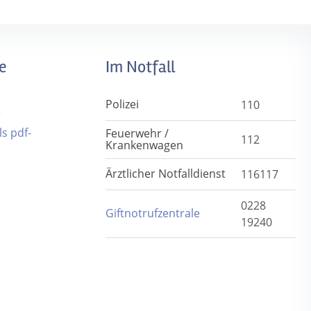
e
Im Notfall
Polizei
110
r
s pdf-
Feuerwehr /
112
Krankenwagen
Ärztlicher Notfalldienst
116117
0228
Giftnotrufzentrale
19240