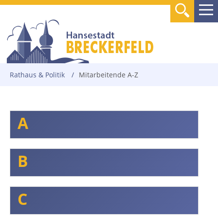
Rathaus & Politik
/
Mitarbeitende A-Z
A
B
C