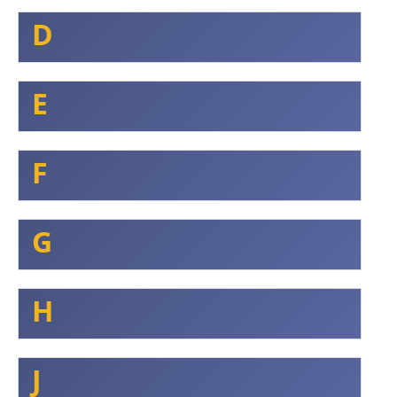
D
E
F
G
H
J