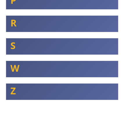
P
R
S
W
Z