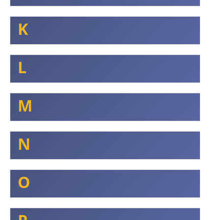
K
L
M
N
O