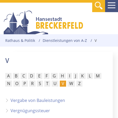
Rathaus & Politik
/
Dienstleistungen von A-Z
/
V
V
A
B
C
D
E
F
G
H
I
J
K
L
M
N
O
P
R
S
T
U
V
W
Z
Vergabe von Bauleistungen
Vergnügungssteuer